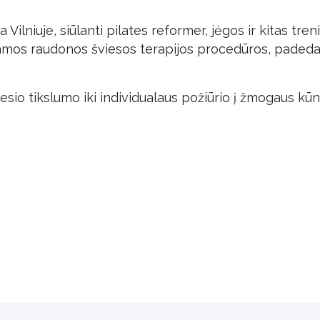
a Vilniuje, siūlanti pilates reformer, jėgos ir kitas tr
kiamos raudonos šviesos terapijos procedūros, padedanč
io tikslumo iki individualaus požiūrio į žmogaus kūną