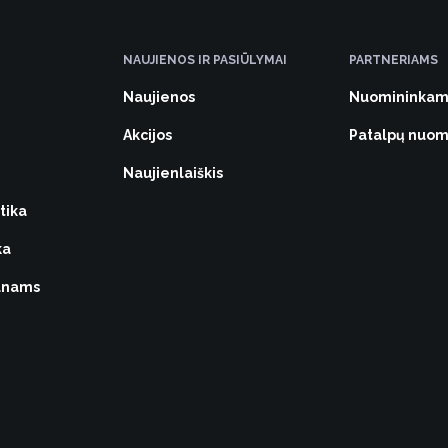
NAUJIENOS IR PASIŪLYMAI
PARTNERIAMS
Naujienos
Nuomininkam
Akcijos
Patalpų nuo
Naujienlaiškis
tika
ka
vūnams