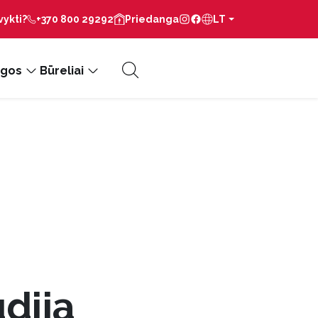
vykti?
+370 800 29292
Priedanga
LT
gos
Būreliai
udija