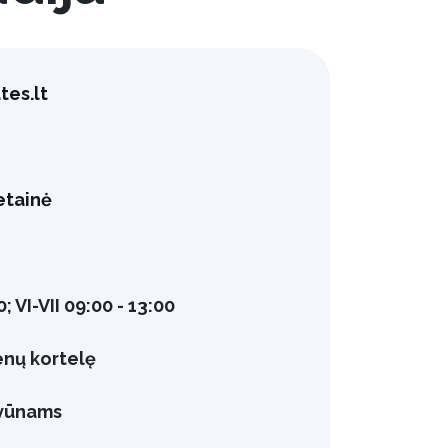
tes.lt
etainė
0; VI-VII 09:00 - 13:00
enų kortelę
yvūnams