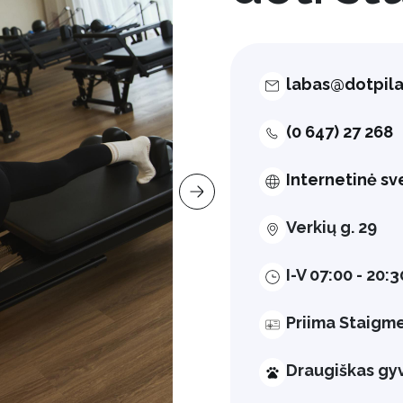
labas@dotpila
(0 647) 27 268
Internetinė sv
Verkių g. 29
I-V 07:00 - 20:3
Priima Staigm
Draugiškas g