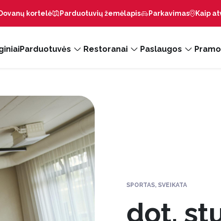
Dovanų kortelė
Parduotuvių žemėlapis
Parkavimas
Kaip at
iniai
Parduotuvės
Restoranai
Paslaugos
Pramo
SPORTAS, SVEIKATA
dot. st