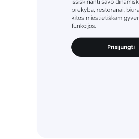
išsiskirianti savo dinamišk
prekyba, restoranai, biura
kitos miestietiškam gyve
funkcijos.
Prisijungti