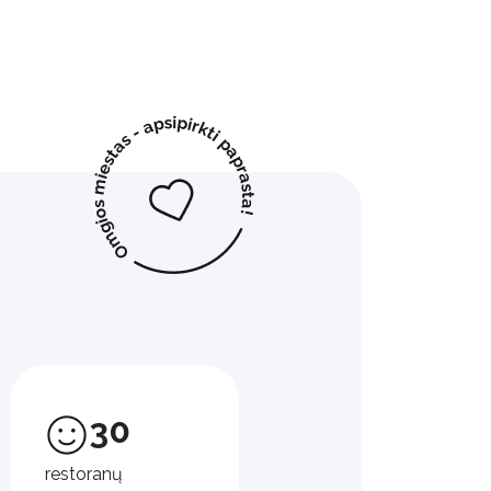
30
restoranų