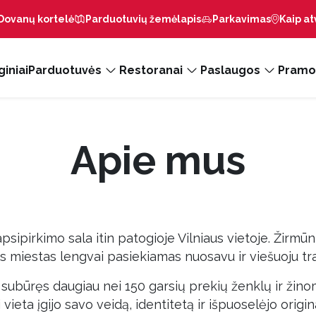
Dovanų kortelė
Parduotuvių žemėlapis
Parkavimas
Kaip at
iniai
Parduotuvės
Restoranai
Paslaugos
Pramo
Apie mus
psipirkimo sala itin patogioje Vilniaus vietoje. Žirmūn
 miestas lengvai pasiekiamas nuosavu ir viešuoju tr
, subūręs daugiau nei 150 garsių prekių ženklų ir ži
vieta įgijo savo veidą, identitetą ir išpuoselėjo origi