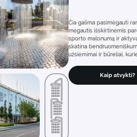
Čia galima pasimėgauti ram
mėgautis išskirtinėmis par
sporto malonumą ir aktyva
skatina bendruomeniškumą 
užsiėmimai ir būreliai, kur
Kaip atvykti?