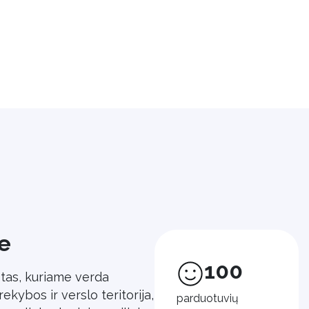
e
100
stas, kuriame verda
kybos ir verslo teritorija,
parduotuvių