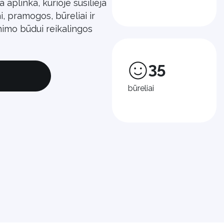
a aplinka, kurioje susilieja
i, pramogos, būreliai ir
nimo būdui reikalingos
35
būreliai