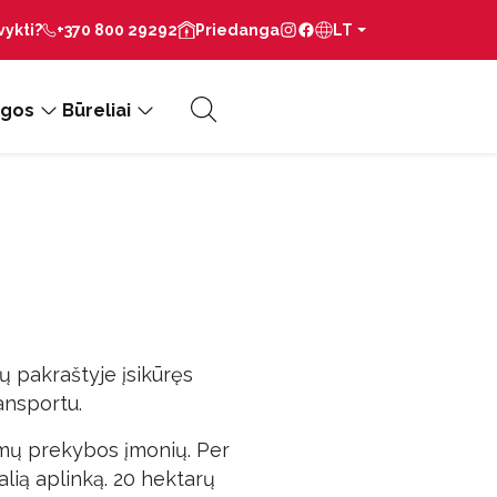
vykti?
+370 800 29292
Priedanga
LT
gos
Būreliai
ų pakraštyje įsikūręs
ansportu.
nomų prekybos įmonių. Per
nalią aplinką. 20 hektarų