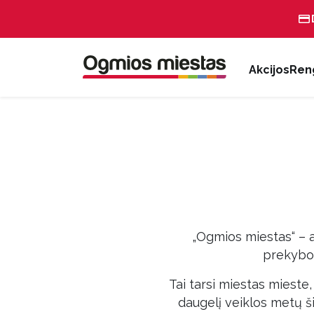
Akcijos
Reng
„Ogmios miestas“ – a
prekybos
Tai tarsi miestas mieste
daugelį veiklos metų ši 