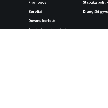
Pramogos
Slapukų politi
Būreliai
Draugiški gy
Dovanų kortelė
Parduotuvių žemėlapis