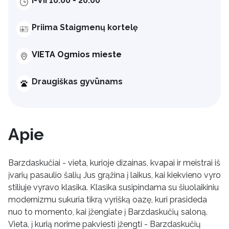
I-VII 10:00 - 20:00
Priima Staigmenų kortelę
VIETA Ogmios mieste
Draugiškas gyvūnams
Apie
Barzdaskučiai - vieta, kurioje dizainas, kvapai ir meistrai iš
įvarių pasaulio šalių Jus grąžina į laikus, kai kiekvieno vyro
stiliuje vyravo klasika. Klasika susipindama su šiuolaikiniu
modernizmu sukuria tikrą vyrišką oazę, kuri prasideda
nuo to momento, kai įžengiate į Barzdaskučių saloną.
Vieta, į kurią norime pakviesti įžengti - Barzdaskučių