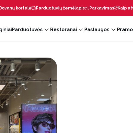
Dovanų kortelė
Parduotuvių žemėlapis
Parkavimas
Kaip at
iniai
Parduotuvės
Restoranai
Paslaugos
Pramo