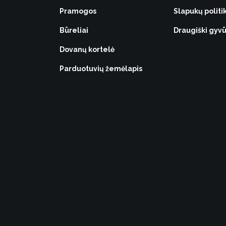
Pramogos
Slapukų politi
Būreliai
Draugiški gy
Dovanų kortelė
Parduotuvių žemėlapis