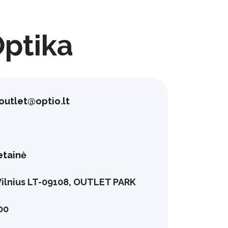
Optika
outlet@optio.lt
4
etainė
 Vilnius LT-09108, OUTLET PARK
:00