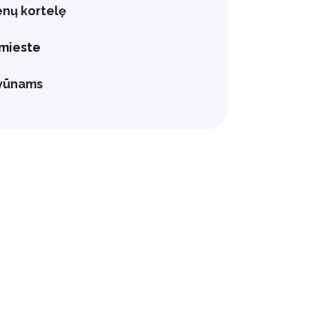
enų kortelę
mieste
yvūnams