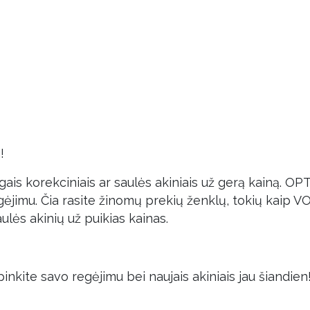
a!
gais korekciniais ar saulės akiniais už gerą kainą. OP
 regėjimu. Čia rasite žinomų prekių ženklų, tokių kaip
aulės akinių už puikias kainas.
inkite savo regėjimu bei naujais akiniais jau šiandie