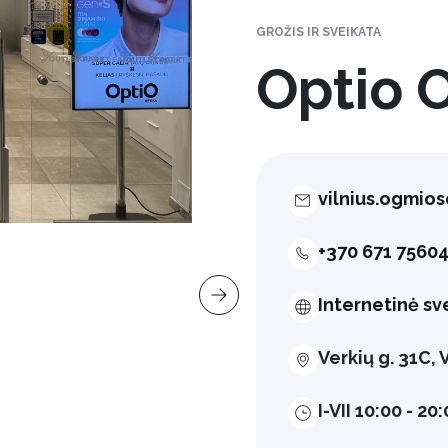
GROŽIS IR SVEIKATA
Optio 
vilnius.ogmios
+370 671 7560
Internetinė sv
Verkių g. 31C,
I-VII 10:00 - 20