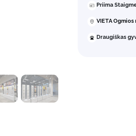
Priima Staigm
VIETA Ogmios 
Draugiškas g