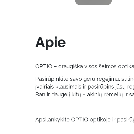
Apie
OPTIO – draugiška visos šeimos optik
Pasirūpinkite savo geru regėjimu, stilin
įvairiais klausimais ir pasirūpins jūsų
Ban ir daugelį kitų – akinių rėmelių ir s
Apsilankykite OPTIO optikoje ir pasirūp