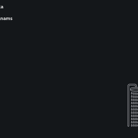
ka
vūnams