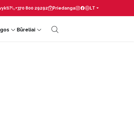
vykti?
+370 800 29292
Priedanga
LT
gos
Būreliai