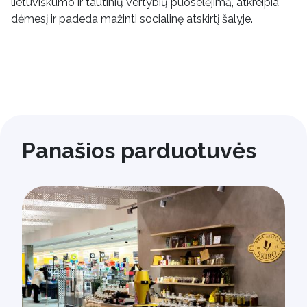
lietuviškumo ir tautinių vertybių puoselėjimą, atkreipia
dėmesį ir padeda mažinti socialinę atskirtį šalyje.
Panašios parduotuvės