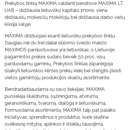
Prekybos tinklą MAXIMA valdanti bendrovė MAXIMA LT,
UAB – didžiausia lietuviško kapitalo įmonė, viena
didžiausių mokesčių mokėtojų bei didžiausia darbo vietų
kūrėja šalyje.
MAXIMA didžiuojasi esanti lietuvišku prekybos tinklu.
Daugiau nei du trečdaliai siūlomo šviežio maisto
MAXIMOS parduotuvėse yra lietuviškas, o Lietuvoje
pagamintos prekės sudaro beveik 50 proc. visų
parduodamų gaminių. Prekybos tinklas įsipareigoja
išlaikyti lietuviškos kilmės prekių kiekį bei stengtis plėsti
vietos gamintojų produkcijos skaičių asortimente.
Bendradarbiaudama su savo tiekėjais, MAXIMA
puoselėja skaidrumą, sąžiningumą, atvirumą,
geranoriškumą, tvarumą, dialogą ir lietuviškumą.
Formuodama asortimentą, MAXIMA taip pat palaiko
iniciatyvas, sprendimus ir produktus, kurie skatina
sveikesnę mitybą, aplinkos ir išteklių tausojimą,