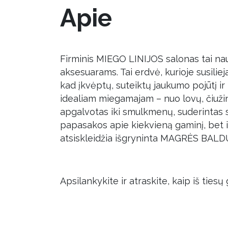
Apie
Firminis MIEGO LINIJOS salonas tai na
aksesuarams. Tai erdvė, kurioje susilie
kad įkvėptų, suteiktų jaukumo pojūtį ir 
idealiam miegamajam – nuo lovų, čiužin
apgalvotas iki smulkmenų, suderintas s
papasakos apie kiekvieną gaminį, bet 
atsiskleidžia išgryninta MAGRĖS BALDŲ e
Apsilankykite ir atraskite, kaip iš tiesų