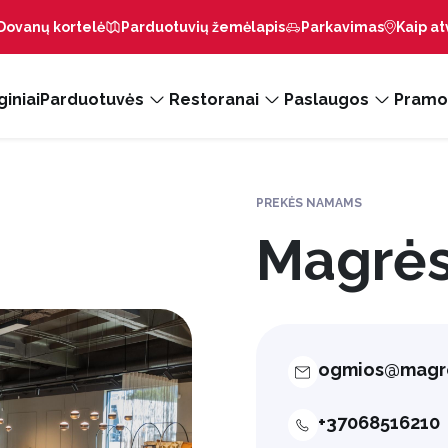
Dovanų kortelė
Parduotuvių žemėlapis
Parkavimas
Kaip at
iniai
Parduotuvės
Restoranai
Paslaugos
Pramo
PREKĖS NAMAMS
Magrės
ogmios@magre
+37068516210