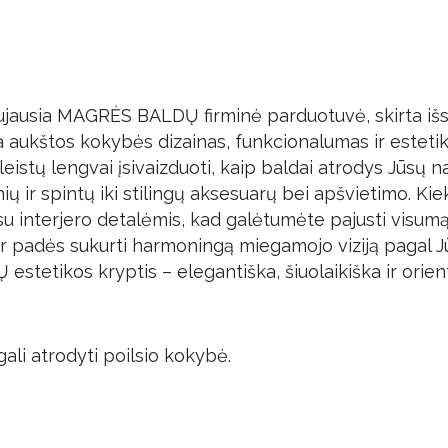
ujausia MAGRĖS BALDŲ firminė parduotuvė, skirta išs
ja aukštos kokybės dizainas, funkcionalumas ir estetik
leistų lengvai įsivaizduoti, kaip baldai atrodys Jūsų n
ių ir spintų iki stilingų aksesuarų bei apšvietimo. 
u interjero detalėmis, kad galėtumėte pajusti visumą.
ir padės sukurti harmoningą miegamojo viziją pagal J
stetikos kryptis – elegantiška, šiuolaikiška ir orien
 gali atrodyti poilsio kokybė.