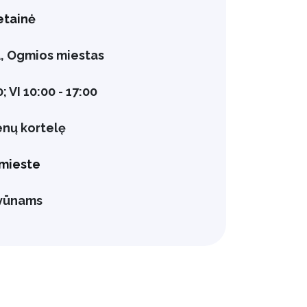
etainė
5A, Ogmios miestas
0; VI 10:00 - 17:00
enų kortelę
mieste
yvūnams