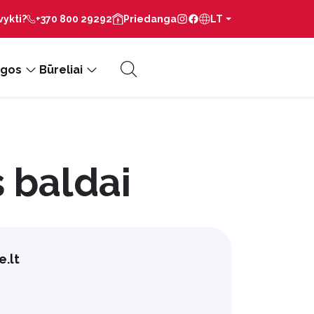
vykti?
+370 800 29292
Priedanga
LT
gos
Būreliai
 baldai
.lt