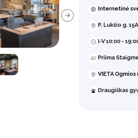
Internetinė sv
P. Lukšio g. 1
I-V 10:00 - 19:0
Priima Staigm
VIETA Ogmios 
Draugiškas g