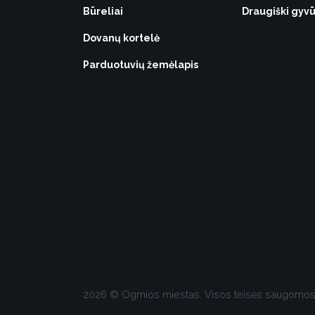
Būreliai
Draugiški gy
Dovanų kortelė
Parduotuvių žemėlapis
2026 © Ogmios miestas. Visos teisės saugomo