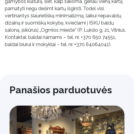
gamybos kultūrą. Bet, kaip sakoma, geriau vieną kartą
pamatyti negu dešimt kartų išgirsti. Todėl visi,
vertinantys šiaurietišką minimalizmą, laikui nepavaldų
dizainą ir suomišką kokybę, kviečiami į ISKU baldų
saloną, įsikūrusį „Ogmios mieste“ (P. Lukšio g. 21, Vilnius.
Kontaktai: baldai namams – tel. nr. +370 650 74551,
baldai biurui ir mokyklai – tel. nr. +370 64064041).
Panašios parduotuvės