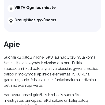
VIETA Ogmios mieste
Draugiškas gyvūnams
Apie
Suomiškų baldų įmonė ISKU jau nuo 1928 m. laikoma
šiaurietiškos kokybės ir dizaino etalonu. Puikiai
suprasdami, kad baldai yra svarbiausias gyvenamosios,
darbo ir mokymosi aplinkos elementas, ISKU kuria
gaminius, kurie išsiskiria ne tik funkcionalumu ir dizainu,
bet ir išliekamąja verte.
Vadovaudamasi griežtais ir reikliais suomiškos
meistrystės principais, ISKU sukūrė unikalią baldų