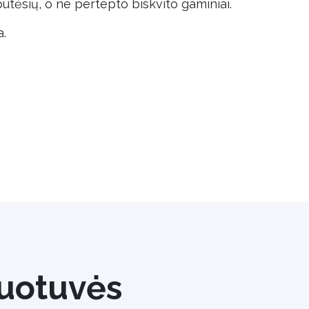
utėsių, o ne pertepto biskvito gaminiai.
a.
uotuvės