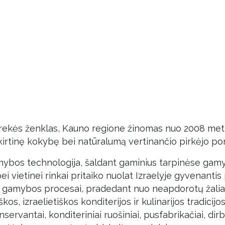
prekės ženklas, Kauno regione žinomas nuo 2008 metų
kirtinę kokybę bei natūralumą vertinančio pirkėjo por
ybos technologija, šaldant gaminius tarpinėse gamy
vietinei rinkai pritaiko nuolat Izraelyje gyvenantis 
isi gamybos procesai, pradedant nuo neapdorotų žaliav
škos, izraelietiškos konditerijos ir kulinarijos tradicij
vantai, konditeriniai ruošiniai, pusfabrikačiai, dirbti