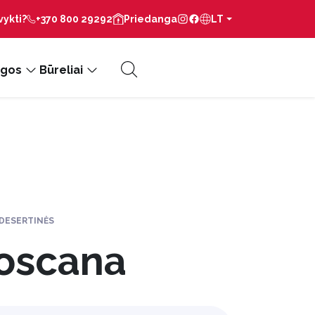
vykti?
+370 800 29292
Priedanga
LT
gos
Būreliai
 DESERTINĖS
Toscana