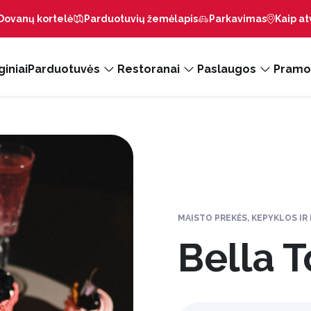
Dovanų kortelė
Parduotuvių žemėlapis
Parkavimas
Kaip at
iniai
Parduotuvės
Restoranai
Paslaugos
Pramo
MAISTO PREKĖS, KEPYKLOS IR
Bella 