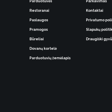
Parduotuvės
Parkavimas
Restoranai
Kontaktai
Paslaugos
Privatumo poli
Pramogos
Slapukų politi
Būreliai
Draugiški gy
Dovanų kortelė
Parduotuvių žemėlapis