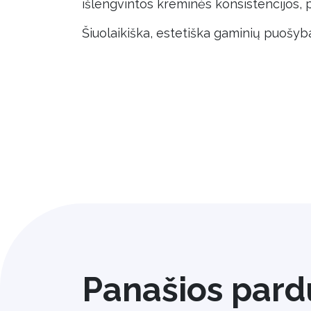
išlengvintos kreminės konsistencijos, p
Šiuolaikiška, estetiška gaminių puošyb
Panašios pard