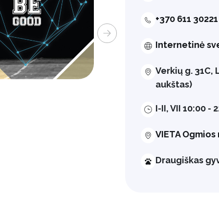
+370 611 30221
Internetinė sv
Verkių g. 31C, 
aukštas)
I-II, VII 10:00 -
VIETA Ogmios 
Draugiškas g