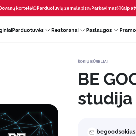
Dovanų kortelė
Parduotuvių žemėlapis
Parkavimas
Kaip at
iniai
Parduotuvės
Restoranai
Paslaugos
Pramo
ŠOKIŲ BŪRELIAI
BE GOO
studija
begoodsokius