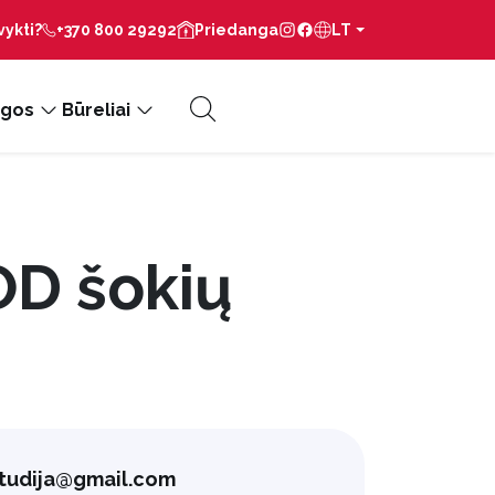
vykti?
+370 800 29292
Priedanga
LT
gos
Būreliai
D šokių
tudija@gmail.com