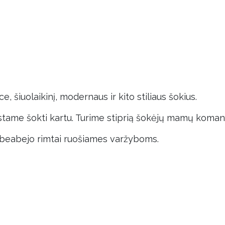
 šiuolaikinį, modernaus ir kito stiliaus šokius.
gstame šokti kartu. Turime stiprią šokėjų mamų koman
beabejo rimtai ruošiames varžyboms.