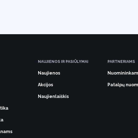
NAUJIENOS IR PASIŪLYMAI
PARTNERIAMS
Naujienos
Nuomininkam
Akcijos
Patalpų nuo
Naujienlaiškis
tika
ka
vūnams