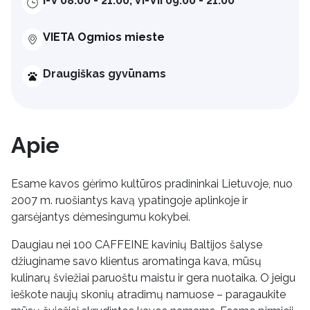
I-V 08:00 - 21:00; VI-VII 09:00 - 21:00
VIETA Ogmios mieste
Draugiškas gyvūnams
Apie
Esame kavos gėrimo kultūros pradininkai Lietuvoje, nuo
2007 m. ruošiantys kavą ypatingoje aplinkoje ir
garsėjantys dėmesingumu kokybei.
Daugiau nei 100 CAFFEINE kavinių Baltijos šalyse
džiuginame savo klientus aromatinga kava, mūsų
kulinarų šviežiai paruoštu maistu ir gera nuotaika. O jeigu
ieškote naujų skonių atradimų namuose – paragaukite