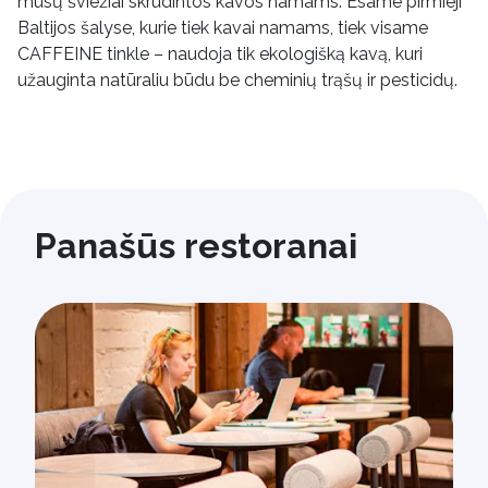
mūsų šviežiai skrudintos kavos namams. Esame pirmieji
Baltijos šalyse, kurie tiek kavai namams, tiek visame
CAFFEINE tinkle – naudoja tik ekologišką kavą, kuri
užauginta natūraliu būdu be cheminių trąšų ir pesticidų.
Panašūs restoranai