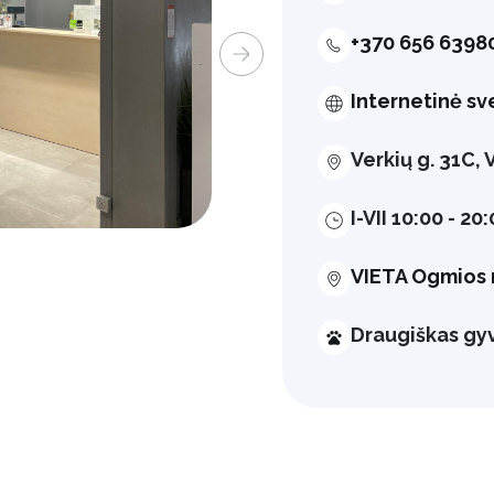
+370 656 6398
Internetinė sv
Verkių g. 31C,
I-VII 10:00 - 20
VIETA Ogmios 
Draugiškas g