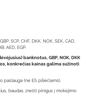
, GBP, SCP, CHF, DKK, NOK, SEK, CAD,
B, AED, EGP.
idėvėjusius) banknotus, GBP, NOK, DKK
s, konkrečias kainas galima sužinoti
 paslauga (ne ES piliečiams).
ius, baudas, įnešti pinigus į mokėjimo