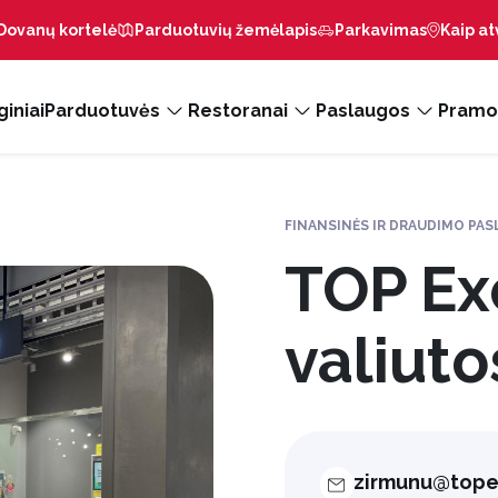
Dovanų kortelė
Parduotuvių žemėlapis
Parkavimas
Kaip at
iniai
Parduotuvės
Restoranai
Paslaugos
Pramo
FINANSINĖS IR DRAUDIMO PA
TOP E
valiuto
zirmunu@tope