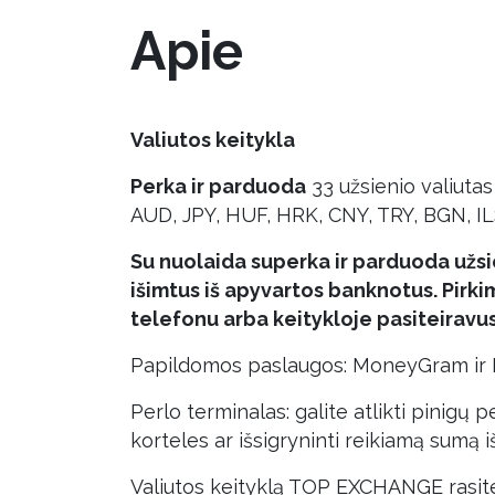
Apie
Valiutos keitykla
Perka ir parduoda
33 užsienio valiuta
AUD, JPY, HUF, HRK, CNY, TRY, BGN, I
Su nuolaida superka ir parduoda užsi
išimtus iš apyvartos banknotus. Pirk
telefonu arba keitykloje pasiteiravu
Papildomos paslaugos: MoneyGram ir Be
Perlo terminalas: galite atlikti pinigų
korteles ar išsigryninti reikiamą sumą i
Valiutos keityklą TOP EXCHANGE rasite 