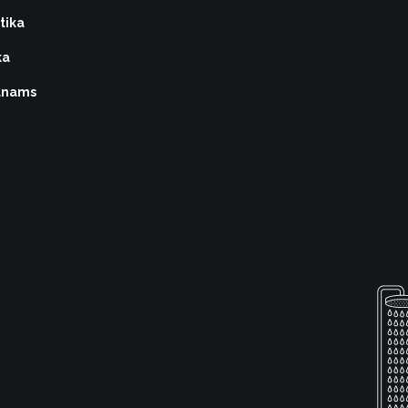
tika
ka
vūnams