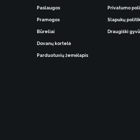
Paslaugos
Privatumo poli
Pramogos
Slapukų politi
Būreliai
Draugiški gy
Dovanų kortelė
Parduotuvių žemėlapis