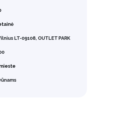
0
etainė
 Vilnius LT-09108, OUTLET PARK
:00
mieste
yvūnams