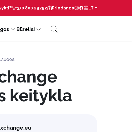
vykti?
+370 800 29292
Priedanga
LT
gos
Būreliai
SLAUGOS
xchange
s keitykla
xchange.eu