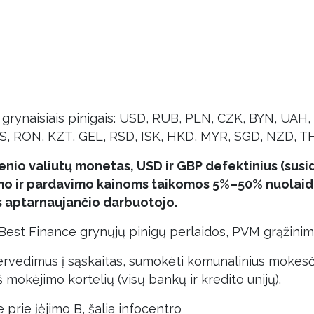
s grynaisiais pinigais: USD, RUB, PLN, CZK, BYN, UAH
LS, RON, KZT, GEL, RSD, ISK, HKD, MYR, SGD, NZD, TH
enio valiutų monetas, USD ir GBP defektinius (sus
imo ir pardavimo kainoms taikomos 5%–50% nuolaido
s aptarnaujančio darbuotojo.
st Finance grynųjų pinigų perlaidos, PVM grąžinimo
 pervedimus į sąskaitas, sumokėti komunalinius mokesč
š mokėjimo kortelių (visų bankų ir kredito unijų).
prie įėjimo B, šalia infocentro