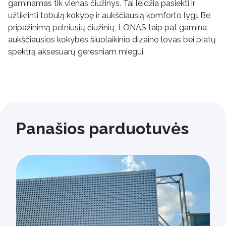
gaminamas tik vienas čiužinys. Tai leidžia pasiekti ir
užtikrinti tobulą kokybę ir aukščiausią komforto lygį. Be
pripažinimą pelniusių čiužinių, LONAS taip pat gamina
aukščiausios kokybės šiuolaikinio dizaino lovas bei platų
spektrą aksesuarų geresniam miegui.
Panašios parduotuvės