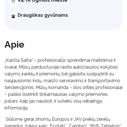
VIETA Ogmios mieste
Draugiškas gyvūnams
Apie
„Karšta Šalta“ – profesionalūs sprendimai maitinimui ir
švarai. Mūsų parduotuvėje rasite aukščiausios kokybės
valymo įrankių ir priemonių bei galėsite susipažinti su
naujausiomis indų, maisto serviravimo ir transportavimo
tendencijomis. Mūsų komanda – šios srities profesionalai
– padės išsirinkti tinkamiausias valymo priemones,
patars, kaip jas naudoti, ir suteiks visą reikalingą
informaciją.
Siūlome gerai žinomų Europos ir JAV prekių ženklų
gaminius, tokius kaip „Ecolab“, „Cambro“, „BHS Tabletop“,