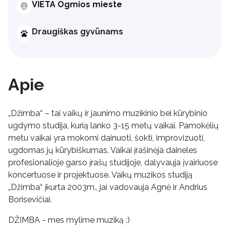
VIETA Ogmios mieste
Draugiškas gyvūnams
Apie
„Džimba“ – tai vaikų ir jaunimo muzikinio bei kūrybinio
ugdymo studija, kurią lanko 3-15 metų vaikai. Pamokėlių
metu vaikai yra mokomi dainuoti, šokti, improvizuoti,
ugdomas jų kūrybiškumas. Vaikai įrašinėja daineles
profesionalioje garso įrašų studijoje, dalyvauja įvairiuose
koncertuose ir projektuose. Vaikų muzikos studiją
„Džimba“ įkurta 2003m., jai vadovauja Agnė ir Andrius
Borisevičiai.
DŽIMBA - mes mylime muziką :)