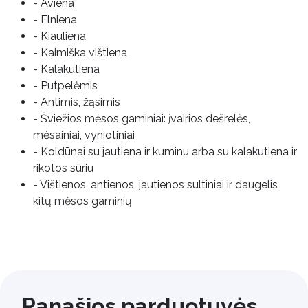
- Aviena
- Elniena
- Kiauliena
- Kaimiška vištiena
- Kalakutiena
- Putpelėmis
- Antimis, žąsimis
- Šviežios mėsos gaminiai: įvairios dešrelės,
mėsainiai, vyniotiniai
- Koldūnai su jautiena ir kuminu arba su kalakutiena ir
rikotos sūriu
- Vištienos, antienos, jautienos sultiniai ir daugelis
kitų mėsos gaminių
Panašios parduotuvės