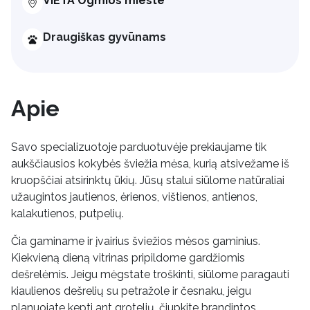
VIETA Ogmios mieste
Draugiškas gyvūnams
Apie
Savo specializuotoje parduotuvėje prekiaujame tik
aukščiausios kokybės šviežia mėsa, kurią atsivežame iš
kruopščiai atsirinktų ūkių. Jūsų stalui siūlome natūraliai
užaugintos jautienos, ėrienos, vištienos, antienos,
kalakutienos, putpelių.
Čia gaminame ir įvairius šviežios mėsos gaminius.
Kiekvieną dieną vitrinas pripildome gardžiomis
dešrelėmis. Jeigu mėgstate troškinti, siūlome paragauti
kiaulienos dešrelių su petražole ir česnaku, jeigu
planuojate kepti ant grotelių, čiupkite brandintos