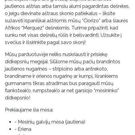
jautienos aštrias arba tamsiu alumi pagardintas dešreles,
o jeigu dievinate aštraus skonio patiekalus – liksite
sužavėti ispaniškai aštriomis mūsų “Čiorizo” arba šiaurės
Afrikos “Merquez” dešrelėmis. Turime pripažinti, kad
sunku net visas dešrelių rūšis ir beišvardinti. Užsukite į
svečius ir išsirinkite pagal savo skonį!
Mūsų parduotuvėje neliks nuskriausti ir prisiekę
didkepsnių megėjai. Siūlome mūsų pačių brandintos
jautienos nugarinės – striploino arba antrekoto,
brandiname ir ėrienos nugarinę ar kumpį. Išrankiems
gurmanams tikras atradimas bus paragauti mūsų
flanksteak’o, rumpsteak’o ar net garsiojo “mėsininko”
didkepsnio!
Prekiaujame šia mėsa:
- Mėsinių galvijų mėsa (jautiena)
- Ėriena